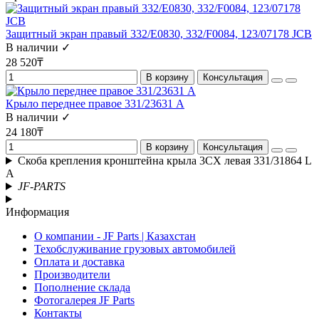
Защитный экран правый 332/E0830, 332/F0084, 123/07178 JCB
В наличии ✓
28 520₸
В корзину
Консультация
Крыло переднее правое 331/23631 A
В наличии ✓
24 180₸
В корзину
Консультация
Скоба крепления кронштейна крыла 3СХ левая 331/31864 L
A
JF-PARTS
Информация
О компании - JF Parts | Казахстан
Техобслуживание грузовых автомобилей
Оплата и доставка
Производители
Пополнение склада
Фотогалерея JF Parts
Контакты