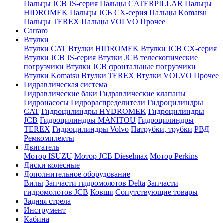
Пальцы JCB JS-серия
Пальцы CATERPILLAR
Пальцы
HIDROMEK
Пальцы JCB CX-серия
Пальцы Komatsu
Пальцы TEREX
Пальцы VOLVO
Прочее
Carraro
Втулки
Втулки CAT
Втулки HIDROMEK
Втулки JCB CX-серия
Втулки JCB JS-серия
Втулки JCB телескопические
погрузчики
Втулки JCB фронтальные погрузчики
Втулки Komatsu
Втулки TEREX
Втулки VOLVO
Прочее
Гидравлическая система
Гидравлические баки
Гидравлические клапаны
Гидронасосы
Гидрораспределители
Гидроцилиндры
CAT
Гидроцилиндры HYDROMEK
Гидроцилиндры
JCB
Гидроцилиндры MANITOU
Гидроцилиндры
TEREX
Гидроцилиндры Volvo
Патрубки, трубки
РВД
Ремкомплекты
Двигатель
Мотор ISUZU
Мотор JCB Dieselmax
Мотор Perkins
Диски колесные
Дополнительное оборудование
Вилы
Запчасти гидромолотов Delta
Запчасти
гидромолотов JCB
Ковши
Сопутствующие товары
Задняя стрела
Инструмент
Кабина