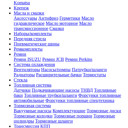
Komatsu
Крепеж
Масла и смазки
Аксессуары
Антифриз
Герметики
Масло
гидравлическое
Масло моторное
Масло
трансмиссионное
Смазки
Наборы/комплекты
Передняя стрела
Пневматические шины
Ремкомплекты
Ремни
Ремни ISUZU
Ремни JCB
Ремни Perkins
Система охлаждения
Вентиляторы
Насосы/помпы
Патрубки/шланги
Радиаторы
Расширительные бачки
Термостаты
Стекла
Топливная система
Датчики
Подкачивающие насосы
ТНВД
Топливные
баки
Топливные трубки/шланги
Форсунки топливные
автомобильные
Форсунки топливные спецтехника
Тормозная система
Вакуумные насосы
Комплектующие
Тормозные диски
Тормозные колодки
Тормозные поршни
Тормозные
цилиндры
Тормозные шланги
Трансмиссия КПП