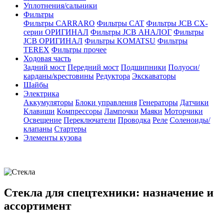
Уплотнения/сальники
Фильтры
Фильтры CARRARO
Фильтры CAT
Фильтры JCB CX-
серии ОРИГИНАЛ
Фильтры JCB АНАЛОГ
Фильтры
JCB ОРИГИНАЛ
Фильтры KOMATSU
Фильтры
TEREX
Фильтры прочее
Ходовая часть
Задний мост
Передний мост
Подшипники
Полуоси/
карданы/крестовины
Редуктора
Экскаваторы
Шайбы
Электрика
Аккумуляторы
Блоки управления
Генераторы
Датчики
Клавиши
Компрессоры
Лампочки
Маяки
Моторчики
Освещение
Переключатели
Проводка
Реле
Соленоиды/
клапаны
Стартеры
Элементы кузова
Стекла для спецтехники: назначение и
ассортимент