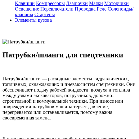
Клавиши
Компрессоры
Лампочки
Маяки
Моторчики
Освещение
Переключатели
Проводка
Реле
Соленоиды/
клапаны
Стартеры
Элементы кузова
Патрубки/шланги для спецтехники
Патрубки/шланги — расходные элементы гидравлических,
топливных, охлаждающих и пневмосистем спецтехники. Они
обеспечивают подачу рабочей жидкости, воздуха и топлива
между узлами экскаваторов, погрузчиков, дорожно-
строительной и коммунальной техники. При износе или
повреждении патрубков машина теряет давление,
перегревается или останавливается, поэтому важна
своевременная замена.
В каталоге представлены патрубки и шланги для техники