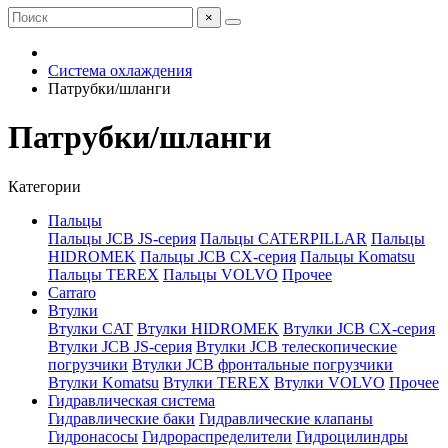
×
Система охлаждения
Патрубки/шланги
Патрубки/шланги
Категории
Пальцы
Пальцы JCB JS-серия
Пальцы CATERPILLAR
Пальцы
HIDROMEK
Пальцы JCB CX-серия
Пальцы Komatsu
Пальцы TEREX
Пальцы VOLVO
Прочее
Carraro
Втулки
Втулки CAT
Втулки HIDROMEK
Втулки JCB CX-серия
Втулки JCB JS-серия
Втулки JCB телескопические
погрузчики
Втулки JCB фронтальные погрузчики
Втулки Komatsu
Втулки TEREX
Втулки VOLVO
Прочее
Гидравлическая система
Гидравлические баки
Гидравлические клапаны
Гидронасосы
Гидрораспределители
Гидроцилиндры