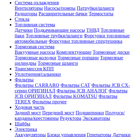
Система охлаждения
Вентиляторы
Насосы/помпы
Патрубки/шланги
Радиаторы
Расширительные бачки
Термостаты
Стекла
Топливная система
Датчики
Подкачивающие насосы
ТНВД
Топливные
баки
Топливные трубки/шланги
Форсунки топливные
автомобильные
Форсунки топливные спецтехника
Тормозная система
Вакуумные насосы
Комплектующие
Тормозные диски
Тормозные колодки
Тормозные поршни
Тормозные
цилиндры
Тормозные шланги
Трансмиссия КПП
Уплотнения/сальники
Фильтры
Фильтры CARRARO
Фильтры CAT
Фильтры JCB CX-
серии ОРИГИНАЛ
Фильтры JCB АНАЛОГ
Фильтры
JCB ОРИГИНАЛ
Фильтры KOMATSU
Фильтры
TEREX
Фильтры прочее
Ходовая часть
Задний мост
Передний мост
Подшипники
Полуоси/
карданы/крестовины
Редуктора
Экскаваторы
Шайбы
Электрика
Аккумуляторы
Блоки управления
Генераторы
Датчики