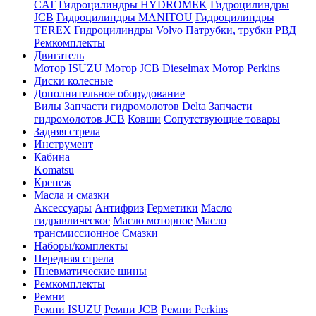
CAT
Гидроцилиндры HYDROMEK
Гидроцилиндры
JCB
Гидроцилиндры MANITOU
Гидроцилиндры
TEREX
Гидроцилиндры Volvo
Патрубки, трубки
РВД
Ремкомплекты
Двигатель
Мотор ISUZU
Мотор JCB Dieselmax
Мотор Perkins
Диски колесные
Дополнительное оборудование
Вилы
Запчасти гидромолотов Delta
Запчасти
гидромолотов JCB
Ковши
Сопутствующие товары
Задняя стрела
Инструмент
Кабина
Komatsu
Крепеж
Масла и смазки
Аксессуары
Антифриз
Герметики
Масло
гидравлическое
Масло моторное
Масло
трансмиссионное
Смазки
Наборы/комплекты
Передняя стрела
Пневматические шины
Ремкомплекты
Ремни
Ремни ISUZU
Ремни JCB
Ремни Perkins