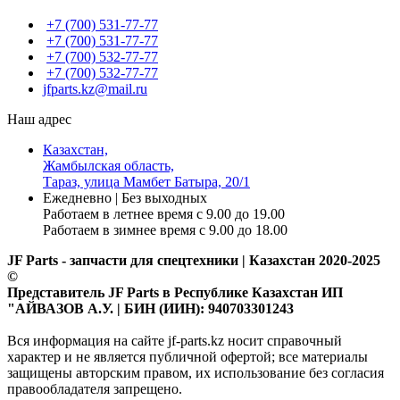
+7 (700) 531-77-77
+7 (700) 531-77-77
+7 (700) 532-77-77
+7 (700) 532-77-77
jfparts.kz@mail.ru
Наш адрес
Казахстан,
Жамбылская область,
Тараз, улица Мамбет Батыра, 20/1
Ежедневно | Без выходных
Работаем в летнее время с 9.00 до 19.00
Работаем в зимнее время с 9.00 до 18.00
JF Parts - запчасти для спецтехники | Казахстан 2020-2025
©
Представитель JF Parts в Республике Казахстан ИП
"АЙВАЗОВ А.У. | БИН (ИИН): 940703301243
Вся информация на сайте jf-parts.kz носит справочный
характер и не является публичной офертой; все материалы
защищены авторским правом, их использование без согласия
правообладателя запрещено.