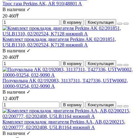
Трос газа Perkins AK, AR 910/48801 A
В наличии ✓
20 460₸
В корзину
Консультация
Комплект прокладок двигателя Perkins AK 02/201851,
U5LB1310, 02/202524, K7128 нижний A
В наличии ✓
20 460₸
В корзину
Консультация
Полукольца AK 02/192083, 31137311, T427336, U5TW0002,
10000-93254, 032-9090 А
В наличии ✓
12 400₸
В корзину
Консультация
Комплект прокладок двигателя Perkins AA, AB,02/200215,
02/200777, 02/202408, U5LB1164 нижний A
В наличии ✓