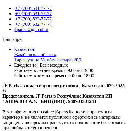
+7 (700) 531-77-77
+7 (700) 531-77-77
+7 (700) 532-77-77
+7 (700) 532-77-77
jfparts.kz@mail.ru
Наш адрес
Казахстан,
Жамбылская область,
Тараз, улица Мамбет Батыра, 20/1
Ежедневно | Без выходных
Работаем в летнее время с 9.00 до 19.00
Работаем в зимнее время с 9.00 до 18.00
JF Parts - запчасти для спецтехники | Казахстан 2020-2025
©
Представитель JF Parts в Республике Казахстан ИП
"АЙВАЗОВ А.У. | БИН (ИИН): 940703301243
Вся информация на сайте jf-parts.kz носит справочный
характер и не является публичной офертой; все материалы
защищены авторским правом, их использование без согласия
правообладателя запрещено.