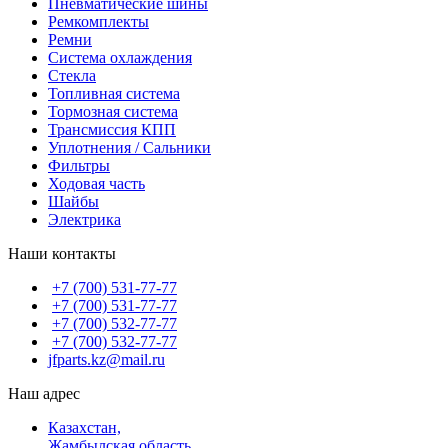
Пневматические шины
Ремкомплекты
Ремни
Система охлаждения
Стекла
Топливная система
Тормозная система
Трансмиссия КПП
Уплотнения / Сальники
Фильтры
Ходовая часть
Шайбы
Электрика
Наши контакты
+7 (700) 531-77-77
+7 (700) 531-77-77
+7 (700) 532-77-77
+7 (700) 532-77-77
jfparts.kz@mail.ru
Наш адрес
Казахстан,
Жамбылская область,