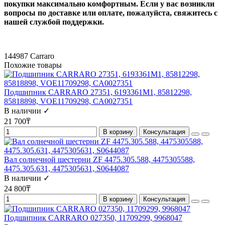
покупки максимально комфортным. Если у вас возникли
вопросы по доставке или оплате, пожалуйста, свяжитесь с
нашей службой поддержки.
144987
Carraro
Похожие товары
Подшипник CARRARO 27351, 6193361M1, 85812298,
85818898, VOE11709298, CA0027351
В наличии ✓
21 700₸
В корзину
Консультация
Вал солнечной шестерни ZF 4475.305.588, 4475305588,
4475.305.631, 4475305631, S0644087
В наличии ✓
24 800₸
В корзину
Консультация
Подшипник CARRARO 027350, 11709299, 9968047