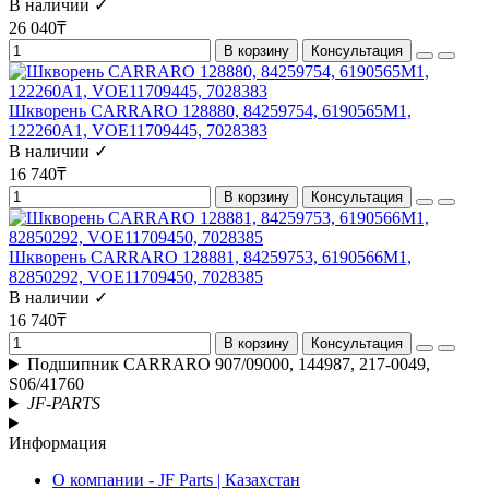
В наличии ✓
26 040₸
В корзину
Консультация
Шкворень CARRARO 128880, 84259754, 6190565M1,
122260A1, VOE11709445, 7028383
В наличии ✓
16 740₸
В корзину
Консультация
Шкворень CARRARO 128881, 84259753, 6190566M1,
82850292, VOE11709450, 7028385
В наличии ✓
16 740₸
В корзину
Консультация
Подшипник CARRARO 907/09000, 144987, 217-0049,
S06/41760
JF-PARTS
Информация
О компании - JF Parts | Казахстан