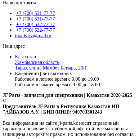
Наши контакты
+7 (700) 531-77-77
+7 (700) 531-77-77
+7 (700) 532-77-77
+7 (700) 532-77-77
jfparts.kz@mail.ru
Наш адрес
Казахстан,
Жамбылская область,
Тараз, улица Мамбет Батыра, 20/1
Ежедневно | Без выходных
Работаем в летнее время с 9.00 до 19.00
Работаем в зимнее время с 9.00 до 18.00
JF Parts - запчасти для спецтехники | Казахстан 2020-2025
©
Представитель JF Parts в Республике Казахстан ИП
"АЙВАЗОВ А.У. | БИН (ИИН): 940703301243
Вся информация на сайте jf-parts.kz носит справочный
характер и не является публичной офертой; все материалы
защищены авторским правом, их использование без согласия