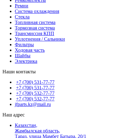
Ремкомплекты
Ремни
Система охлаждения
Стекла
Топливная система
Тормозная система
Трансмиссия КПП
Уплотнения / Сальники
Фильтры
Ходовая часть
Шайбы
Электрика
Наши контакты
+7 (700) 531-77-77
+7 (700) 531-77-77
+7 (700) 532-77-77
+7 (700) 532-77-77
jfparts.kz@mail.ru
Наш адрес
Казахстан,
Жамбылская область,
Тараз, улица Мамбет Батыра, 20/1